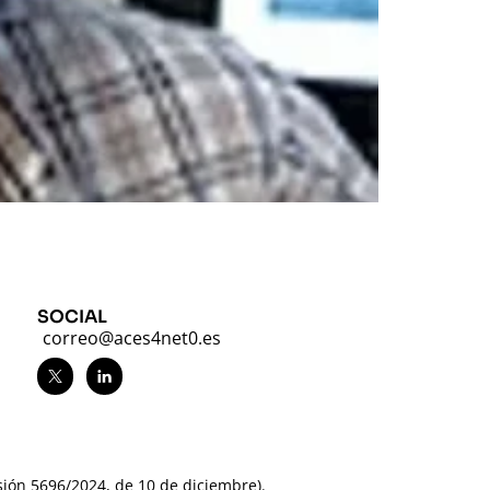
SOCIAL
correo@aces4net0.es
ón 5696/2024, de 10 de diciembre).