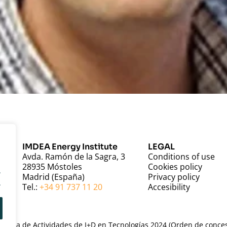
IMDEA Energy Institute
LEGAL
Avda. Ramón de la Sagra, 3
Conditions of use
28935 Móstoles
Cookies policy
.
Madrid (España)
Privacy policy
.
Tel.:
+34 91 737 11 20
Accesibility
ama de Actividades de I+D en Tecnologías 2024 (Orden de concesi